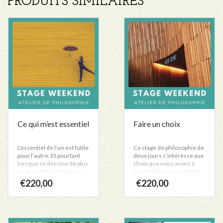
PRODUITS SIMILAIRES
Ce qui m’est essentiel
Faire un choix
L’essentiel de l’un est futile
Ce stage de philosophie de
pour l’autre. Et pourtant
deux jours s’intéresse aux
lorsque se dessine de plus
choix que nous avons à
en plus clairement ce qui
faire et à la manière dont
nous tient à cœur,
nous les faisons. Il puise
€
220,00
€
220,00
l’existence semble
dans les apports de la
prendre un sens. Tous les
philosophie et des
courants philosophiques
sagesses des éléments
posent la question du sens,
pour réfléchir à nos
pour lui donner un rôle
raisons et à ce qui nous