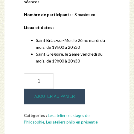
séances.
Nombre de participants :
8 maximum
Lieux et dates :
Saint Briac-sur-Mer, le 2ème mardi du
mois, de 19h00 à 20h30
Saint Grégoire, le 2ème vendredi du
mois, de 19h00 à 20h30
quantité
de
Les
ateliers
AJOUTER AU PANIER
de
philosophie
Catégories :
Les ateliers et stages de
en
Philosophie
,
Les ateliers philo en présentiel
présentiel