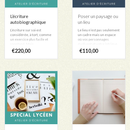
L’écriture
Poser un paysage ou
autobiographique
un lieu
L’écriture sur soi est
Le lieu n’est pas seulement
considérée, à tort, comme
un cadre mais un espace
un exercice plus facile et
où vos personnages
spontané. Mais
évoluent et votre intrigue
rapidement se posent de
se dénoue. Comment
€
220,00
€
110,00
nombreuses questions :
intégrer la description d’un
Que dire de soi ? Pour
paysage ? Quelle place lui
quelle finalité ? Entre
donner en fonction de la
vérité et véracité, il faut
construction de votre
choisir ce qui est à dire,
récit ? De nombreux
discerner pour mieux
exercices sont proposés
écrire, tenir compte de
pour écrire et inventer des
l’environnement familial,
lieux ordinaires ou
professionnel, etc. Le
déroutants.
stage permet de
Nombre de participants :
différencier journal intime
de 3 à 12
et autobiographie. Il donne
Format :
des éléments pour
Stage d’une 1 journée ; de
préciser votre projet,
10h00 à 18h00 (avec une
trouver le ton de l’écriture
pause conviviale entre
et bâtir une ébauche.
12h30 et 13h30)
Nombre de participants :
Date et lieu du stage :