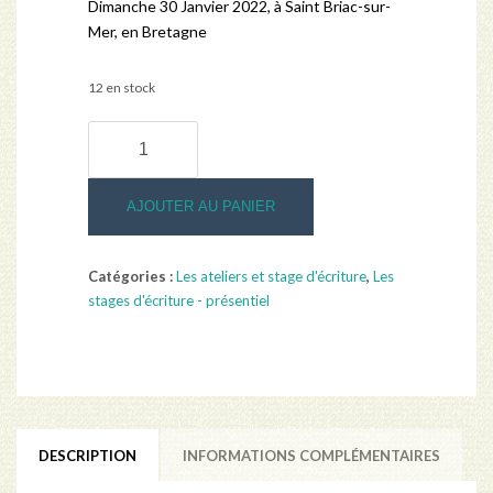
Dimanche 30 Janvier 2022, à Saint Briac-sur-
Mer, en Bretagne
12 en stock
quantité
de
Ecrire
une
AJOUTER AU PANIER
histoire
de
Catégories :
Les ateliers et stage d'écriture
,
Les
famille
stages d'écriture - présentiel
à
partir
de
photos
DESCRIPTION
INFORMATIONS COMPLÉMENTAIRES