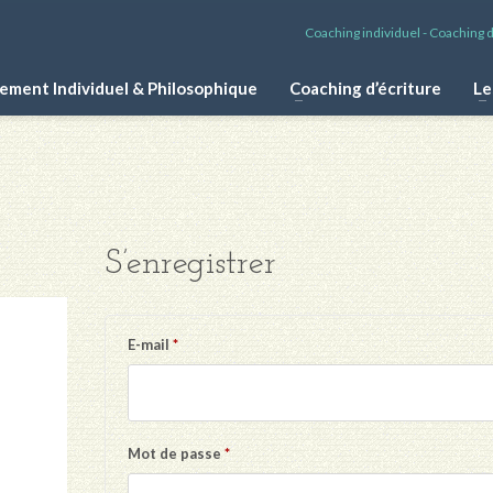
Coaching individuel - Coaching d'
ment Individuel & Philosophique
Coaching d’écriture
Le
S’enregistrer
Obligatoire
E-mail
*
Obligatoire
Mot de passe
*