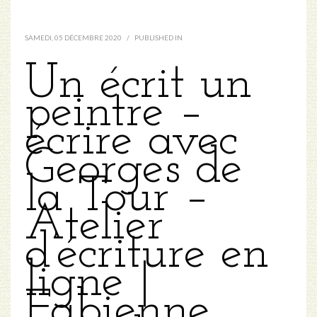
SAMEDI, 05 DÉCEMBRE 2020
/
PUBLISHED IN
Un écrit un
peintre –
écrire avec
Georges de
la Tour –
Atelier
d’écriture en
ligne |
Fabienne