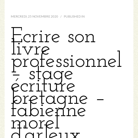
MERCREDI, 25 NOVEMBRE 2020
/
PUBLISHED IN
Ecrire son
livre
professionnel
– stage
écriture
bretagne –
fabienne
morel
d’arleux