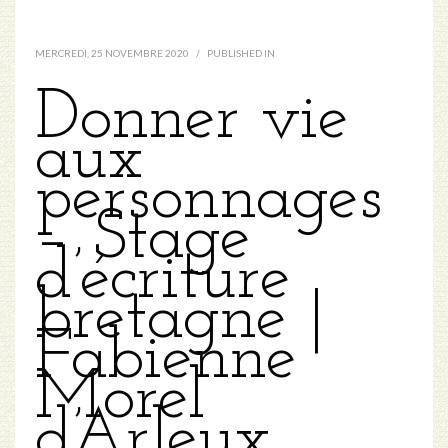
MERCREDI, 25 NOVEMBRE 2020
/
PUBLISHED IN
Donner vie
aux
personnages
– Stage
d’écriture
bretagne |
Fabienne
Morel
d’Arleux