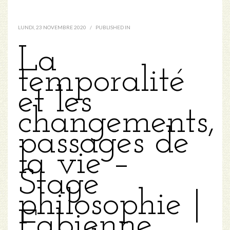
LUNDI, 23 NOVEMBRE 2020
/
PUBLISHED IN
La
temporalité
et les
changements,
passages de
la vie –
Stage
philosophie |
Fabienne