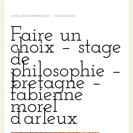
LUNDI, 23 NOVEMBRE 2020
/
PUBLISHED IN
Faire un
choix – stage
de
philosophie –
bretagne –
fabienne
morel
d’arleux