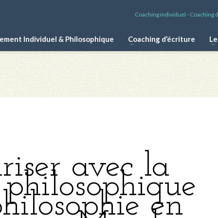
Coaching individuel - Coaching d'
ment Individuel & Philosophique
Coaching d’écriture
Le
riser avec la
philosophique
philosophie en