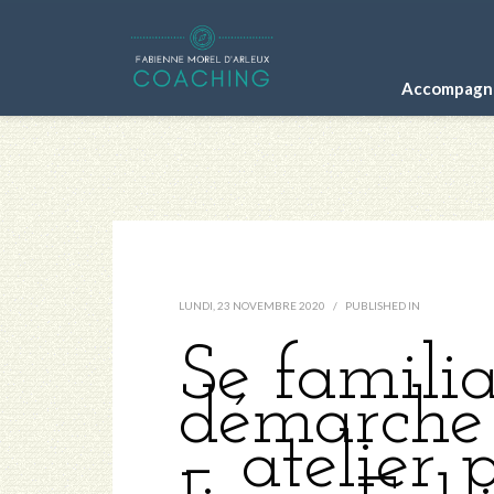
Accompagne
LUNDI, 23 NOVEMBRE 2020
/
PUBLISHED IN
Se familia
démarche 
– atelier 