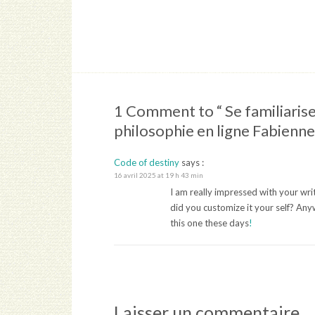
1 Comment to “ Se familiarise
philosophie en ligne Fabienne
Code of destiny
says :
16 avril 2025 at 19 h 43 min
I am really impressed with your writi
did you customize it your self? Anywa
this one these days
!
Laisser un commentaire