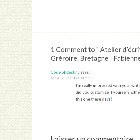
1 Comment to “ Atelier d’écrit
Gréroire, Bretagne | Fabienn
Code of destiny
says :
16 avril 2025 at 19 h 44 min
I’m really impressed with your writi
did you customize it yourself? Eithe
this one these days
!
Laisser un commentaire