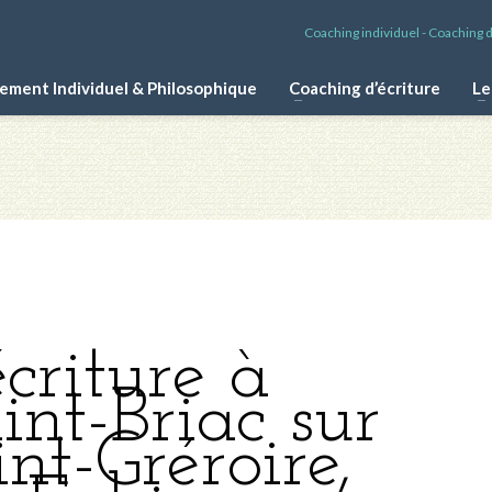
Coaching individuel - Coaching d'
ment Individuel & Philosophique
Coaching d’écriture
Le
écriture à
int-Briac sur
nt-Gréroire,