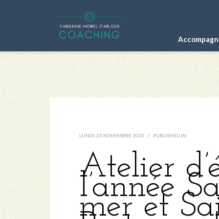
Accompagne
LUNDI, 23 NOVEMBRE 2020
/
PUBLISHED IN
Atelier d’
l’année Sa
mer et Sai